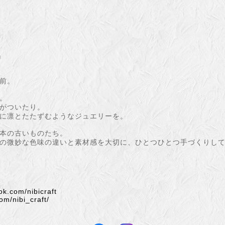
』
前。
。
がついたり。
に凛とたたずむようなジュエリーを。
本の古いものたち。
の微妙な色味の違いと素材感を大切に、ひとつひとつ手づくりし
ok.com/nibicraft
om/nibi_craft/