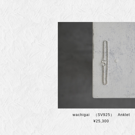
wachigai （SV925） Anklet
¥25,300