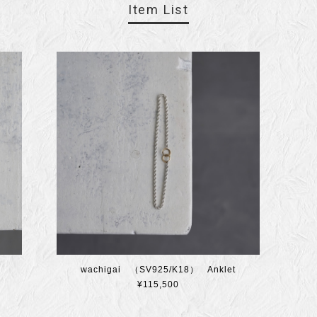
Item List
wachigai （SV925/K18） Anklet
¥115,500