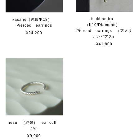
tsuki no iro
kasane（純銀/K18）
（K10/Diamond）
Pierced earrings
Pierced earrings （アメリ
¥24,200
カンピアス）
¥41,800
nezu （純銀） ear cuff
（M）
¥9,900