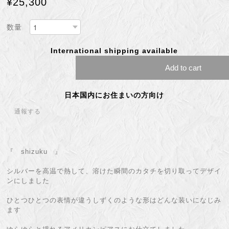
¥25,300
数量
International shipping available
Add to cart
日本国内にお住まいの方向け
通報する
『 shizuku 』
シルバーを高温で熱して、溶けた瞬間のカタチを切り取ってデザイ
ンにしました
ひとつひとつの表情が違うしずくのような形はどんな装いになじみ
ます