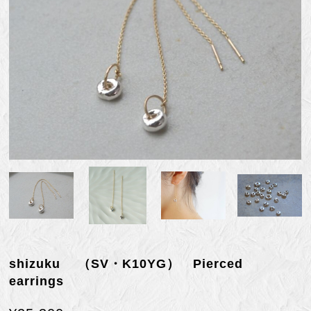
shizuku （SV・K10YG） Pierced
earrings