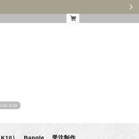
cial Site
mm（K10） Bangle 受注制作