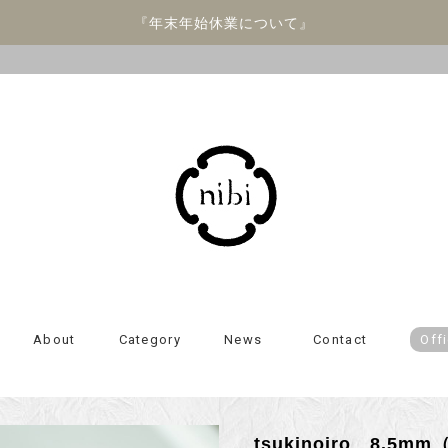
『年末年始休業について』
About
Category
News
Contact
Offi
tsukinoiro 8.5