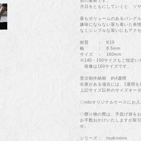
合の素材です。
月日をともにしていくと、ツ
最もボリュームのあるバング
嫌味にならない落ち着いた表
なくシンプルな装いにもアク
材質 ： K10
幅 ： 8.5mm
サイズ ： 160mm
※140・150サイズもご指定
画像は160サイズです。
受注制作納期 約4週間
在庫がある場合には、1週間を
上記サイズ以外のサイズオー
◇nibiオリジナルケースにお
◇贈り物の際は、手提げ袋を
お手数おかけいたしますが取
せ。
シリーズ： tsukinoiro