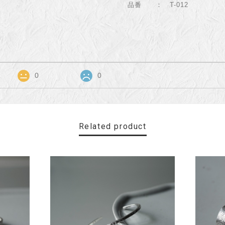
品番 ： T-012
0
0
Related product