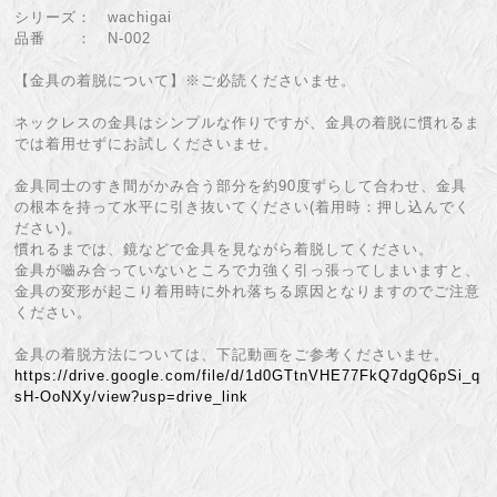
シリーズ： wachigai
品番 ： N-002
【金具の着脱について】※ご必読くださいませ。
ネックレスの金具はシンプルな作りですが、金具の着脱に慣れるま
では着用せずにお試しくださいませ。
金具同士のすき間がかみ合う部分を約90度ずらして合わせ、金具
の根本を持って水平に引き抜いてください(着用時：押し込んでく
ださい)。
慣れるまでは、鏡などで金具を見ながら着脱してください。
金具が嚙み合っていないところで力強く引っ張ってしまいますと、
金具の変形が起こり着用時に外れ落ちる原因となりますのでご注意
ください。
金具の着脱方法については、下記動画をご参考くださいませ。
https://drive.google.com/file/d/1d0GTtnVHE77FkQ7dgQ6pSi_q
sH-OoNXy/view?usp=drive_link