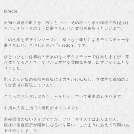
kiredori
反物や織物の断片を「裂」といい、その様々な形や模様の裂(きれ)
をパッチワークのように継ぎ合わせた文様を裂取りといいます。
この文様をデザインソースに、様々な手彫りによるテクスチャーを
継ぎ合わせ、再現したのが「kiredori」です。
ひとつひとつは和柄の要素のないテクスチャーではありますが、集
合体となることで、なぜか日本的な雰囲気を醸し出すアイテムとな
りました。
彫り込んだ板の模様を銀板に圧力をかけ転写し、立体的な織物のよ
うな質感を再現しています。
こちらのリングは厚みもしっかりとしていて重量感もあります。
中指や人差し指での着用がオススメです。
溶接箇所のないタイプですが、フリーサイズではありません。
模様の接合箇所が曖昧になるのを嫌い、このようにあえて隙間のあ
る仕様としました。