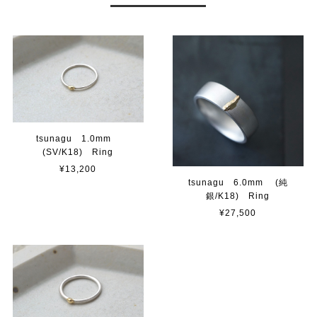
tsunagu 1.0mm
(SV/K18) Ring
¥13,200
tsunagu 6.0mm (純
銀/K18) Ring
¥27,500