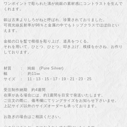
ワンポイントで彫られた溝が純銀の素材感にコントラストを生んで
くれます。
銀は古来よりしろがねと呼ばれ、珍重されておりました。
可視光線反射率が98％と金属の中でもトップクラスでほぼ白とい
えます。
金槌の口を鏨で模様を彫り上げ、道具をつくる。
それを用いて、ひとつ、ひとつ、叩き上げ、模様をかさね、お作り
しております。
材質 ： 純銀 (Pure Silver)
幅 : 約11㎜
サイズ ： 11・13・15・17・19・21・23・25
受注制作納期 約4週間
在庫がある場合には、約1週間を目安で発送いたします。
ご注文の際に、備考欄にてリングサイズをお知らせ下さいませ。
上記サイズ以外のサイズオーダーも承っております。
お急ぎの場合はご相談ください。